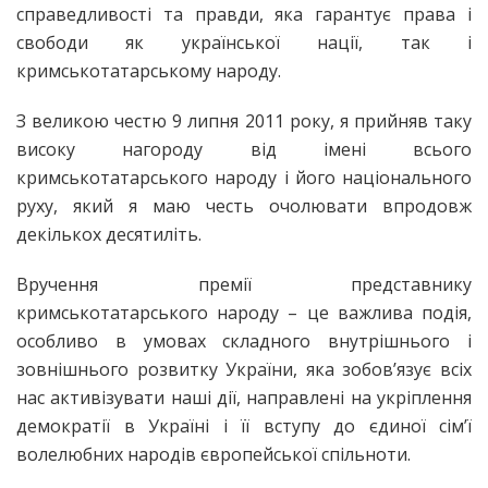
справедливості та правди, яка гарантує права і
свободи як української нації, так і
кримськотатарському народу.
З великою честю 9 липня 2011 року, я прийняв таку
високу нагороду від імені всього
кримськотатарського народу і його національного
руху, який я маю честь очолювати впродовж
декількох десятиліть.
Вручення премії представнику
кримськотатарського народу – це важлива подія,
особливо в умовах складного внутрішнього і
зовнішнього розвитку України, яка зобов’язує всіх
нас активізувати наші дії, направлені на укріплення
демократії в Україні і її вступу до єдиної сім’ї
волелюбних народів європейської спільноти.