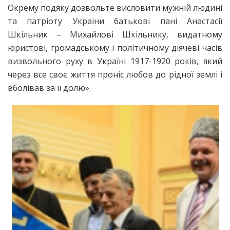
Окрему подяку дозвольте висловити мужній людині
та патріоту України батькові пані Анастасії
Шкільник – Михайлові Шкільнику, видатному
юристові, громадському і політичному діячеві часів
визвольного руху в Україні 1917-1920 років, який
через все своє життя проніс любов до рідної землі і
вболівав за її долю».